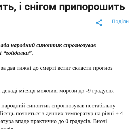
ть, і снігом припорошить
Поділи
да народний синоптик спрогнозував
і “гойдалки”.
а два тижні до смерті встиг скласти прогноз
й декаді місяця можливі морози до -9 градусів.
 народний синоптик спрогнозував нестабільну
ісяць почнеться з денних температур на рівні + 4
атура впаде практично до 0 градусів. Вночі
дусів.