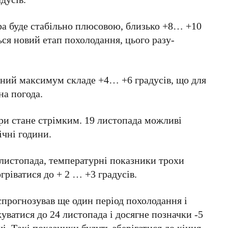
ура буде стабільно плюсовою, близько +8… +10
ься новий етап похолодання, цього разу-
ний максимум складе +4… +6 градусів, що для
на погода.
ри стане стрімким. 19 листопада можливі
ічні години.
 листопада, температурні показники трохи
гріватися до + 2 … +3 градусів.
спрогнозував ще один період похолодання і
уватися до 24 листопада і досягне позначки -5
чі. Такі показники будуть зберігатися до кінця