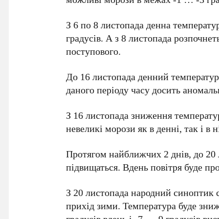
З 6 по 8 листопада денна температ
градусів. А з 8 листопада розпочнет
поступового.
До 16 листопада денний температур
даного періоду часу досить аномаль
З 16 листопада зниження температу
невеликі морози як в денні, так і в н
Протягом найближчих 2 днів, до 20
підвищаться. Вдень повітря буде про
З 20 листопада народний синоптик 
прихід зими. Температура буде зниж
градусів вдень і -7… -9 градусів вно