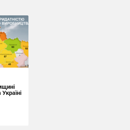
умщині
 Україні