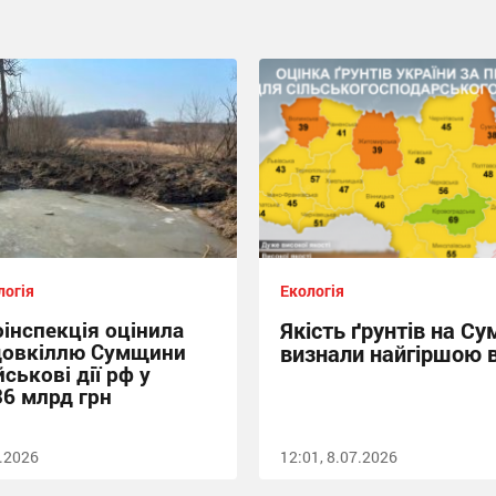
логія
Екологія
інспекція оцінила
Якість ґрунтів на С
довкіллю Сумщини
визнали найгіршою в
йськові дії рф у
36 млрд грн
7.2026
12:01, 8.07.2026