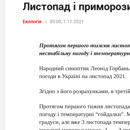
Листопад і приморози
Екологія
09:00, 1.11.2021
Протягом першого тижня листопа
нестабільну погоду і температурн
Народний синоптик Леонід Горбань з
погоди в Україні на листопад 2021.
Згідно з його розрахунками, в треті
Протягом першого тижня листопада
погоду і температурні “гойдалки”. М
градуси, але вже 3 листопада темпер
можливі морози в межах -1 … -3 гра