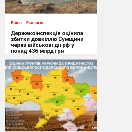
Війна
Екологія
Держекоінспекція оцінила
збитки довкіллю Сумщини
через військові дії рф у
понад 436 млрд грн
20:50, 23.07.2026