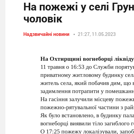
На пожежі у селі Гру
чоловік
Надзвичайні новини
21:27, 11.05.2023
На Охтирщині вогнеборці ліквідув
11 травня о 16:53 до Служби порят
приватному житловому будинку села
житель села, який побачив дим, що в
задимлення потрапити у помешкання
На гасіння залучили місцеву пожежн
пожежно-рятувальної частини з рай
Як було встановлено, в будинку пал
вогнеборці виявили тіло загиблого г
О 17:25 пожежу локалізували, зап