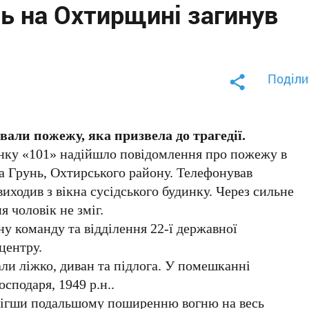
нь на Охтирщині загинув
Поділи
али пожежу, яка призвела до трагедії.
унку «101» надійшло повідомлення про пожежу в
 Грунь, Охтирського району. Телефонував
иходив з вікна сусідського будинку. Через сильне
 чоловік не зміг.
у команду та відділення 22-ї державної
центру.
али ліжко, диван та підлога. У помешканні
осподаря, 1949 р.н..
обігши подальшому поширенню вогню на весь