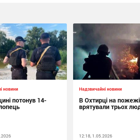
і новини
Надзвичайні новини
ині потонув 14-
В Охтирці на пожежі
хлопець
врятували трьох лю
7.2026
12:18, 1.05.2026