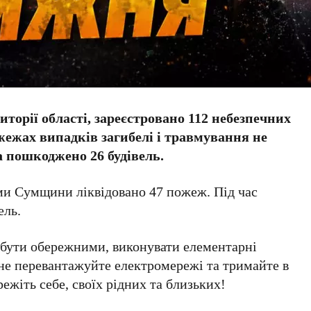
риторії області, зареєстровано 112 небезпечних
жежах випадків загибелі і травмування не
а пошкоджено 26 будівель.
и Сумщини ліквідовано 47 пожеж. Під час
ель.
 бути обережними, виконувати елементарні
 не перевантажуйте електромережі та тримайте в
ежіть себе, своїх рідних та близьких!