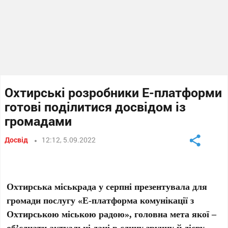
Охтирські розробники Е-платформи
готові поділитися досвідом із
громадами
Досвід
12:12, 5.09.2022
Охтирська міськрада у серпні презентувала для
громади послугу «Е-платформа комунікації з
Охтирською міською радою», головна мета якої –
об’єднати актуальні дані в єдину зручну й дієву