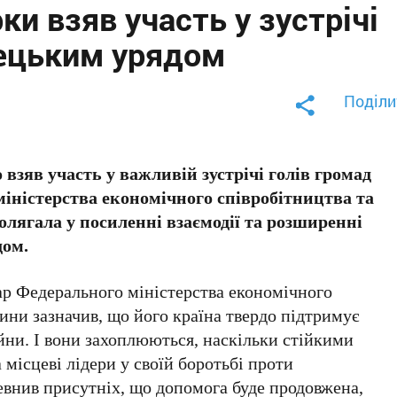
ки взяв участь у зустрічі
мецьким урядом
Поділи
зяв участь у важливій зустрічі голів громад
іністерства економічного співробітництва та
лягала у посиленні взаємодії та розширенні
дом.
р Федерального міністерства економічного
ини зазначив, що його країна твердо підтримує
ійни. І вони захоплюються, наскільки стійкими
 місцеві лідери у своїй боротьбі проти
певнив присутніх, що допомога буде продовжена,