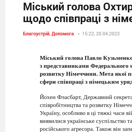
Міський голова Охтир
щодо співпраці з ні
Благоустрій
,
Допомога
15:22, 20.04.2023
Міський голова Павло Кузьменко в
з представниками Федерального м
розвитку Німеччини. Мета якої по
сфери співпраці з німецьким уря
Йохен Фласбарт, Державний секрета
співробітництва та розвитку Німечч
Україну, особливо в ці тяжкі часи в
виявилися українське суспільство та
російського агресора. Також він за