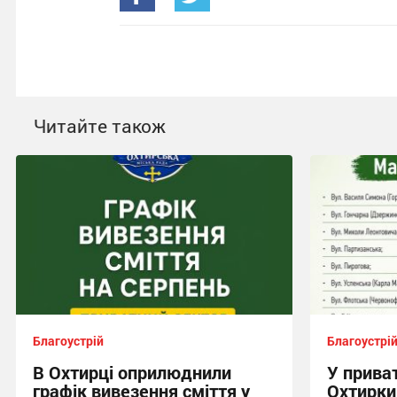
Читайте також
Благоустрій
Благоустрі
В Охтирці оприлюднили
У прива
графік вивезення сміття у
Охтирки