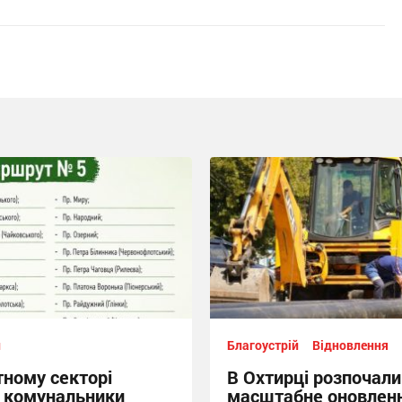
й
Благоустрій
Відновлення
тному секторі
В Охтирці розпочали
 комунальники
масштабне оновлен