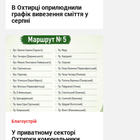
В Охтирці оприлюднили
графік вивезення сміття у
серпні
21:08, 2.08.2026
Благоустрій
У приватному секторі
Охтирки комунальники