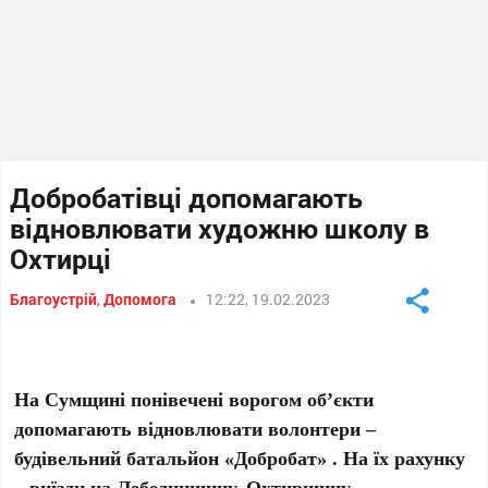
Добробатівці допомагають
відновлювати художню школу в
Охтирці
Благоустрій
,
Допомога
12:22, 19.02.2023
На Сумщині понівечені ворогом об’єкти
допомагають відновлювати волонтери –
будівельний батальйон «Добробат» . На їх рахунку
– виїзди на Лебединщину, Охтирщину,