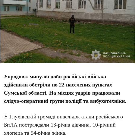
Упродовж минулої доби російські війська
здійснили обстріли по 22 населених пунктах
Сумської області. На місцях ударів працювали
слідчо-оперативні групи поліції та вибухотехніки.
У Глухівській громаді внаслідок атаки російського
БпЛА постраждали 13-річна дівчина, 10-річний
хлопець та 54-річна жінка.