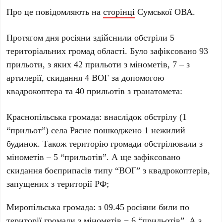
Про це повідомляють на
сторінці
Сумської ОВА.
Протягом дня росіяни здійснили обстріли 5
територіальних громад області. Було зафіксовано 93
прильоти, з яких 42 прильоти з мінометів, 7 – з
артилерії, скидання 4 ВОГ за допомогою
квадрокоптера та 40 прильотів з гранатомета:
Краснопільська громада: внаслідок обстрілу (1
“прильот”) села Рясне пошкоджено 1 нежилий
будинок. Також територію громади обстрілювали з
мінометів – 5 “прильотів”. А ще зафіксовано
скидання боєприпасів типу “ВОГ” з квадрокоптерів,
запущених з території РФ;
Миропільська громада: з 09.45 росіяни били по
території громади з мінометів − 6 “прильотів”. А з