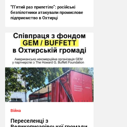
“П’ятий раз прилетіло”: російські
безпілотники атакували промислове
підприємство в Охтирці
21:29 вчора
Війна
Переселенці з
Великописарівської громади