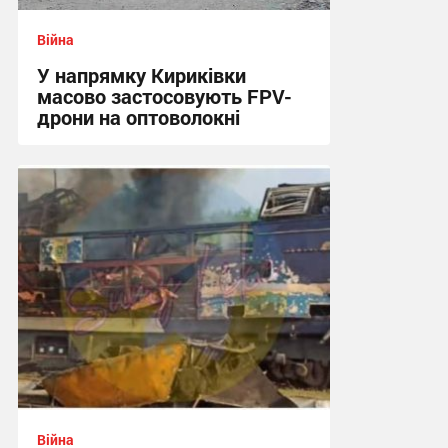
Війна
У напрямку Кириківки
масово застосовують FPV-
дрони на оптоволокні
12:59 сьогодні
Війна