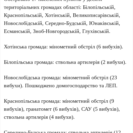
територіальних громадах області: Білопільській,
Краснопільській, Хотінській, Великописарівській,
Новослобідській, Середно-Будській, Юнаківській,
Есманській, Зноб-Новгородській, Глухівській.
Хотінська громада: мінометний обстріл (6 вибухів).
Білопільська громада: ствольна артилерія (2 вибухи).
Новослобідська громада: мінометний обстріл (23
вибухи). Пошкоджено домогосподарство та ЛЕП.
Краснопільська громада: мінометний обстріл (9
вибухів), гранатомет (6 вибухів), САУ (5 вибухів),
ствольна артилерія (4 вибухи).
Середино-Будська громада: ствольна артилерія (12