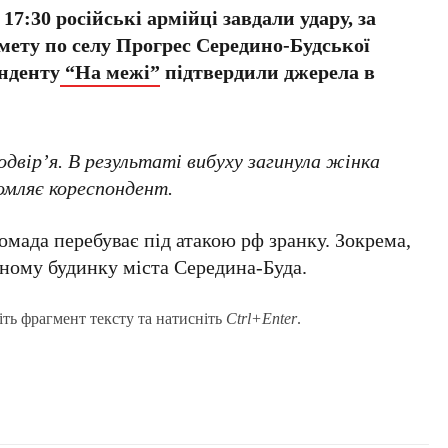
 17:30 російські армійці завдали удару, за
мету по селу Прогрес Середино-Будської
нденту
“На межі”
підтвердили джерела в
двір’я. В результаті вибуху загинула жінка
омляє кореспондент.
мада перебуває під атакою рф зранку. Зокрема,
рному будинку міста Середина-Буда.
іть фрагмент тексту та натисніть
Ctrl+Enter
.