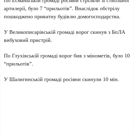
По Есманьській громаді росіяни стріляли зі ствольної
артилерії, було 7 “прильотів”. Внаслідок обстрілу
пошкоджено приватну будівлю домогосподарства.
У Великописарівській громаді ворог скинув з БпЛА
вибуховий пристрій.
По Глухівській громаді ворог бив з мінометів, було 10
“прильотів”.
У Шалигинській громаді росіяни скинули 10 мін.