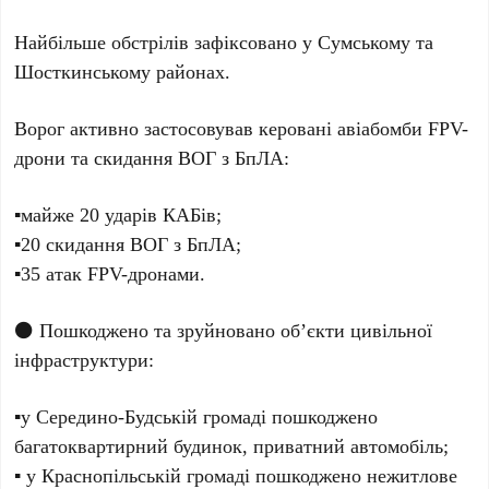
Найбільше обстрілів зафіксовано
у Сумському та
Шосткинському районах
.
Ворог активно застосовував керовані авіабомби FPV-
дрони та скидання ВОГ з БпЛА:
▪️майже 20 ударів КАБів;
▪️20 скидання ВОГ з БпЛА;
▪️35 атак FPV-дронами.
⚫
Пошкоджено та зруйновано об’єкти цивільної
інфраструктури:
▪️у Середино-Будській громаді пошкоджено
багатоквартирний будинок, приватний автомобіль;
▪️ у Краснопільській громаді пошкоджено нежитлове