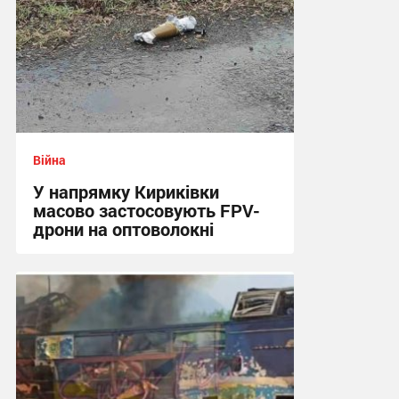
Війна
У напрямку Кириківки
масово застосовують FPV-
дрони на оптоволокні
12:59 сьогодні