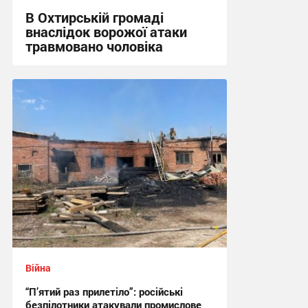
В Охтирській громаді
внаслідок ворожої атаки
травмовано чоловіка
09:21 сьогодні
Війна
“П’ятий раз прилетіло”: російські
безпілотники атакували промислове