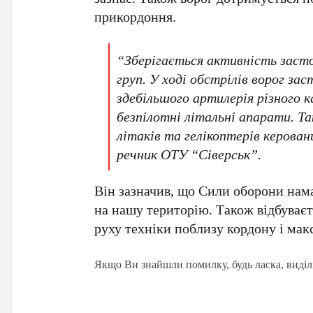
прикордоння.
“Зберігається активність засто
груп. У ході обстрілів ворог зас
здебільшого артилерія різного к
безпілотні літальні апарати. Та
літаків та гелікоптерів керова
речник ОТУ “Сіверськ”.
Він зазначив, що Сили оборони нам
на нашу територію. Також відбуваєт
руху техніки поблизу кордону і ма
Якщо Ви знайшли помилку, будь ласка, виділ