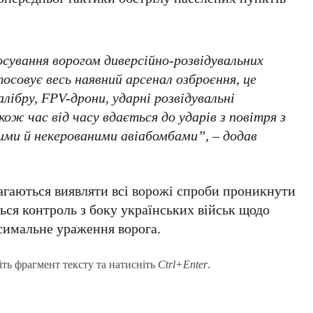
сування ворогом диверсійно-розвідувальних
тосовує весь наявний арсенал озброєння, це
алібру, FPV-дрони, ударні розвідувальні
кож час від часу вдається до ударів з повітря з
ними й некерованими авіабомбами”, – додав
агаються виявляти всі ворожі спроби проникнути
ься контроль з боку українських військ щодо
ксимальне ураження ворога.
іть фрагмент тексту та натисніть
Ctrl+Enter
.