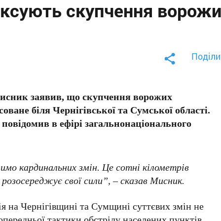
фіксують скупчення ворож
Поділи
исник заявив, що скупчення ворожих
соване біля Чернігівської та Сумської області.
 повідомив в ефірі загальнонаціонального
имо кардинальних змін. Це сотні кілометрів
розосереджує свої сили”, – сказав Мисник.
ія на Чернігівщині та Сумщині суттєвих змін не
опередньої тактики обстрілу населених пунктів