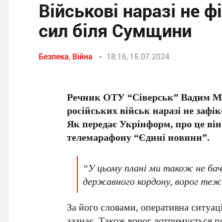
Військові наразі не 
сил біля Сумщини
Безпека
,
Війна
18:16, 15.07.2024
Речник ОТУ “Сіверськ” Вадим М
російських військ наразі не зафік
Як передає Укрінформ, про це він
телемарафону “Єдині новини”.
“У цьому плані ми також не бач
державного кордону, ворог теж 
За його словами, оперативна ситуац
зазнає. Також ворог дотримується п