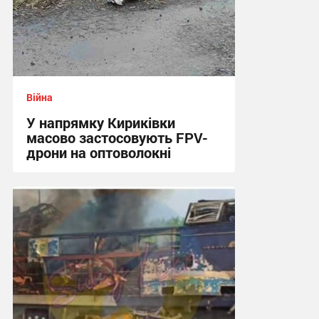
Війна
У напрямку Кириківки
масово застосовують FPV-
дрони на оптоволокні
12:59 сьогодні