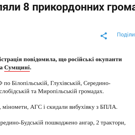
ляли 8 прикордонних гром
Поділи
істрація повідомила, що російські окупанти
на
Сумщині
.
Ф по Білопільській, Глухівській, Середино-
слобідській та Миропільській громадах.
, міномети, АГС і скидали вибухівку з БПЛА.
ередино-Будській пошкоджено ангар, 2 трактори,