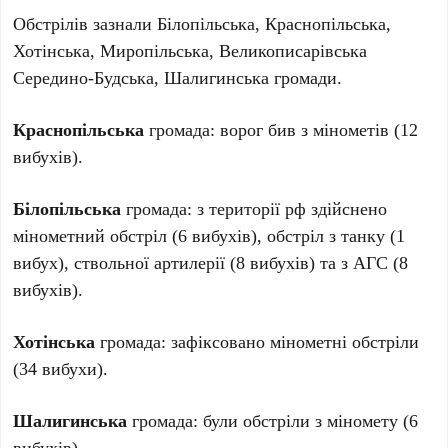
Обстрілів зазнали Білопільська, Краснопільська,
Хотінська, Миропільська, Великописарівська
Середино-Будська, Шалигинська громади.
Краснопільська
громада: ворог бив з мінометів (12
вибухів).
Білопільська
громада: з території рф здійснено
мінометний обстріл (6 вибухів), обстріл з танку (1
вибух), ствольної артилерії (8 вибухів) та з АГС (8
вибухів).
Хотінська
громада: зафіксовано мінометні обстріли
(34 вибухи).
Шалигинська
громада: були обстріли з міномету (6
вибухів).