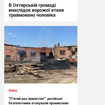
В Охтирській громаді
внаслідок ворожої атаки
травмовано чоловіка
09:21 сьогодні
Війна
“П’ятий раз прилетіло”: російські
безпілотники атакували промислове