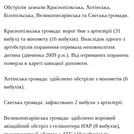
Обстрілів зазнали Краснопільська, Хотінська,
Білопільська, Великописарівська та Свеська громади.
Краснопільська громада: ворог бив з артилерії (31
вибух) та міномету (16 вибухів). Внаслідок одного з
артобстрілів поранення отримала неповнолітня
дитина (дівчинка 2009 р.н.). Від отриманих поранень
померла в кареті швидкої допомоги.
Хотінська громада: здійснено обстріли з мінометів (6
вибухів).
Свеська громада: зафіксовано 2 вибухи з артилерії.
Великописарівська громада: здійснено ворожий
авіаційний обстріл з гелікоптера НАР (8 вибухів),
гранатометний обстріл з АГС (10 вибухів) та