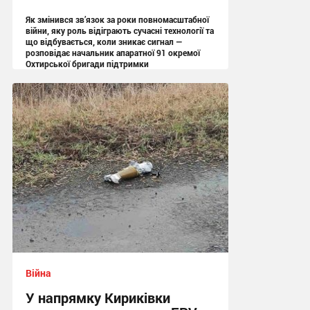
Як змінився зв’язок за роки повномасштабної
війни, яку роль відіграють сучасні технології та
що відбувається, коли зникає сигнал —
розповідає начальник апаратної 91 окремої
Охтирської бригади підтримки
13:05 вчора
Війна
У напрямку Кириківки