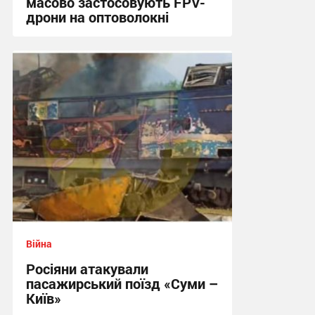
масово застосовують FPV-
дрони на оптоволокні
12:59 вчора
Війна
Росіяни атакували
пасажирський поїзд «Суми –
Київ»