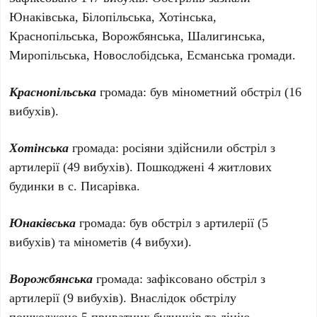
Юнаківська, Білопільська, Хотінська,
Краснопільська, Ворожбянська, Шалигинська,
Миропільська, Новослобідська, Есманська громади.
Краснопільська
громада: був мінометний обстріл (16
вибухів).
Хотінська
громада: росіяни здійснили обстріл з
артилерії (49 вибухів). Пошкоджені 4 житлових
будинки в с. Писарівка.
Юнаківська
громада: був обстріл з артилерії (5
вибухів) та мінометів (4 вибухи).
Ворожбянська
громада: зафіксовано обстріл з
артилерії (9 вибухів). Внаслідок обстрілу
пошкоджено 5 приватних будинків та лінію