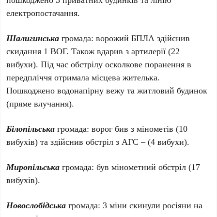
електропостачання.
Шалигинська
громада: ворожий БПЛА здійснив
скидання 1 ВОГ. Також вдарив з артилерії (22
вибухи). Під час обстрілу осколкове поранення в
передпліччя отримала місцева жителька.
Пошкоджено водонапірну вежу та житловий будинок
(пряме влучання).
Білопільська
громада: ворог бив з мінометів (10
вибухів) та здійснив обстріл з АГС – (4 вибухи).
Миропільська
громада: був мінометний обстріл (17
вибухів).
Новослобідська
громада: 3 міни скинули росіяни на