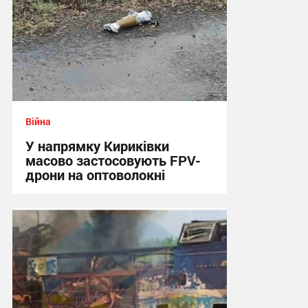
Війна
У напрямку Кириківки
масово застосовують FPV-
дрони на оптоволокні
12:59 сьогодні