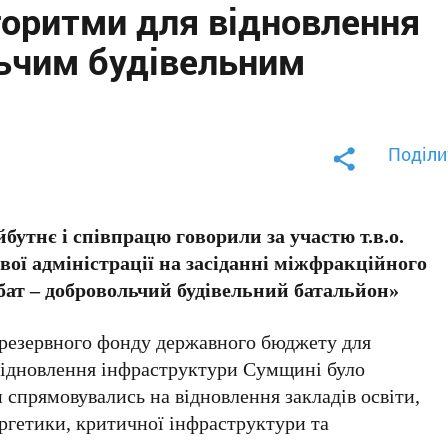
горитми для відновлення
ьчим будівельним
Поділи
йбутнє і співпрацю говорили за участю т.в.о.
вої адміністрації на засіданні міжфракційного
бат – добровольчий будівельний батальйон»
з резервного фонду державного бюджету для
а відновлення інфраструктури Сумщині було
 спрямовувались на відновлення закладів освіти,
ргетики, критичної інфраструктури та