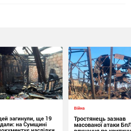
Війна
ей загинули, ще 19
Тростянець зазнав
дали: на Сумщині
масованої атаки БпЛ
документує наслідки
влучання по критичн