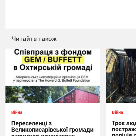
Читайте також
Війна
Війна
Переселенці з
Троє люд
постраж
Великописарівської громади
поліція 
отримали гуманітарну