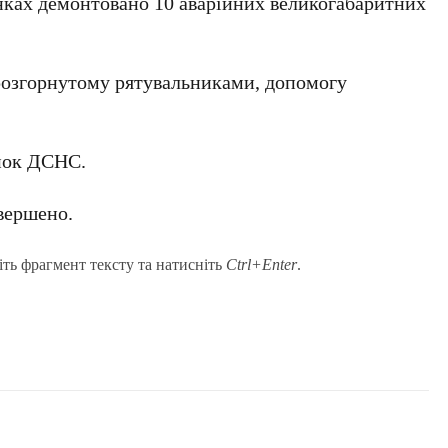
ках демонтовано 10 аварійних великогабаритних
розгорнутому рятувальниками, допомогу
нок ДСНС.
вершено.
іть фрагмент тексту та натисніть
Ctrl+Enter
.