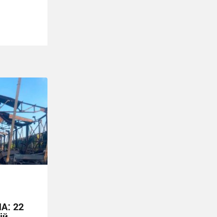
А: 22
ій