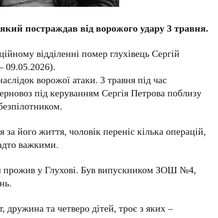
 який постраждав від ворожого удару 3 травня.
аційному відділенні помер глухівець Сергій
 09.05.2026).
аслідок ворожої атаки. 3 травня під час
ерновоз під керуванням Сергія Петрова поблизу
безпілотником.
 за його життя, чоловік переніс кілька операцій,
адто важкими.
тя прожив у Глухові. Був випускником ЗОШ №4,
нь.
, дружина та четверо дітей, троє з яких –