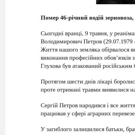
Помер 46-річний водій зерновоза,
Сьогодні вранці, 9 травня, у реанім
Володимирович Петров (29.07.1979 –
Життя нашого земляка обірвалося вн
виконання професійних обов’язків з
Глухова був атакований російським 
Протягом шести днів лікарі боролися
проте отримані травми виявилися н
Сергій Петров народився і все жит
працював у сфері аграрних перевезе
У загиблого залишилися батьки, брат