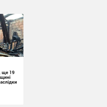
, ще 19
мщині
наслідки