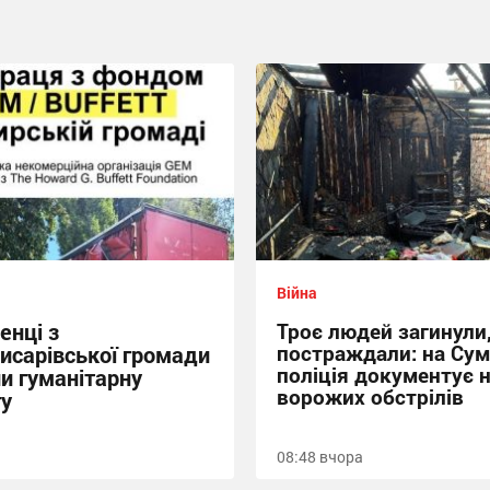
Війна
енці з
Троє людей загинули
постраждали: на Су
исарівської громади
поліція документує 
и гуманітарну
ворожих обстрілів
у
08:48 вчора