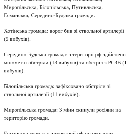
Миропільська, Білопільська, Путивльська,
Есманська, Середино-Будська громади.
Хотінська громада: ворог бив зі ствольної артилерії
(5 вибухів).
Середино-Будська громада: з території рф здійснено
мінометні обстріли (13 вибухів) та обстріл з РСЗВ (11
вибухів).
Білопільська громада: зафіксовано обстріли зі
ствольної артилерії (11 вибухів).
Миропільська громада: 3 міни скинули росіяни на
територію громади.
Есманська громада: з території рф по околицях