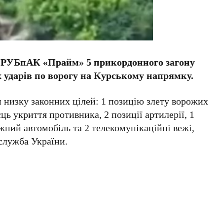
лу РУБпАК «Прайм» 5 прикордонного загону
ударів по ворогу на Курському напрямку.
низку законних цілей: 1 позицію злету ворожих
сць укриття противника, 2 позиції артилерії, 1
ажний автомобіль та 2 телекомунікаційні вежі,
служба України.