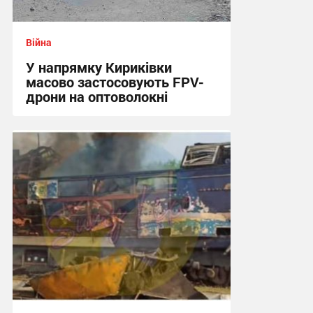
Війна
У напрямку Кириківки
масово застосовують FPV-
дрони на оптоволокні
12:59 сьогодні