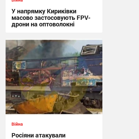
У напрямку Кириківки
масово застосовують FPV-
дрони на оптоволокні
12:59 вчора
Війна
Росіяни атакували