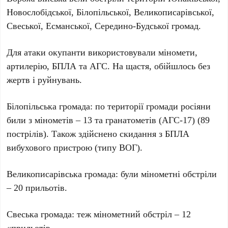
Новослобідської, Білопільської, Великописарівської,
Свеської, Есманської, Середино-Будської громад.
Для атаки окупанти використовували міномети,
артилерію, БПЛА та АГС. На щастя, обійшлось без
жертв і руйнувань.
Білопільська громада: по території громади росіяни
били з мінометів – 13 та гранатометів (АГС-17) (89
пострілів). Також здійснено скидання з БПЛА
вибухового пристрою (типу ВОГ).
Великописарівська громада: були мінометні обстріли
– 20 прильотів.
Свеська громада: теж мінометний обстріл – 12
«прильотів.