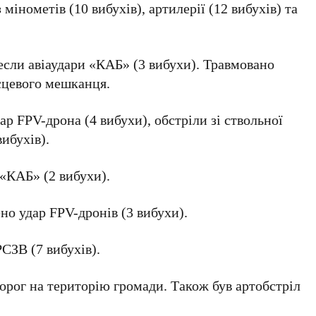
мінометів (10 вибухів), артилерії (12 вибухів) та
если авіаудари «КАБ» (3 вибухи). Травмовано
сцевого мешканця.
р FPV-дрона (4 вибухи), обстріли зі ствольної
вибухів).
 «КАБ» (2 вибухи).
но удар FPV-дронів (3 вибухи).
РСЗВ (7 вибухів).
орог на територію громади. Також був артобстріл