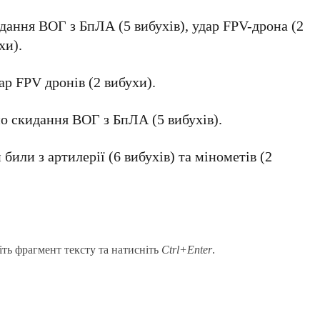
идання ВОГ з БпЛА (5 вибухів), удар FPV-дрона (2
хи).
ар FPV дронів (2 вибухи).
о скидання ВОГ з БпЛА (5 вибухів).
били з артилерії (6 вибухів) та мінометів (2
іть фрагмент тексту та натисніть
Ctrl+Enter
.