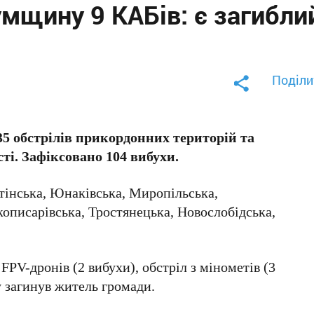
умщину 9 КАБів: є загибли
Поділи
35 обстрілів прикордонних територій та
ті. Зафіксовано 104 вибухи.
тінська, Юнаківська, Миропільська,
кописарівська, Тростянецька, Новослобідська,
FPV-дронів (2 вибухи), обстріл з мінометів (3
у загинув житель громади.