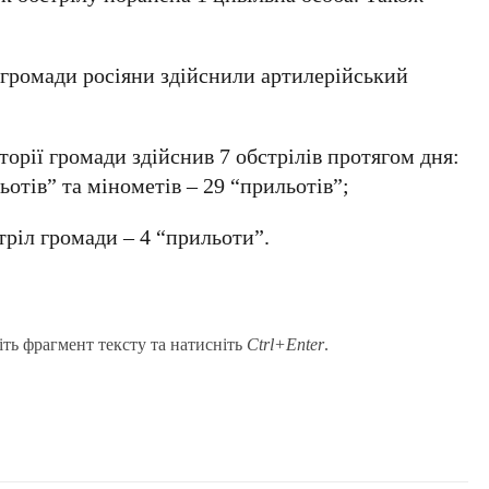
 громади росіяни здійснили артилерійський
торії громади здійснив 7 обстрілів протягом дня:
ьотів” та мінометів – 29 “прильотів”;
тріл громади – 4 “прильоти”.
іть фрагмент тексту та натисніть
Ctrl+Enter
.