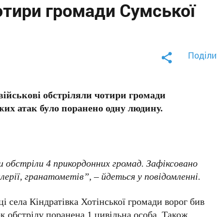
отири громади Сумської
Поділи
 військові обстріляли чотири громади
жих атак було поранено одну людину.
и обстріли 4 прикордонних громад. Зафіксовано
лерії, гранатометів”, – йдеться у повідомленні.
ці села Кіндратівка Хотінської громади ворог бив
ок обстрілу поранена 1 цивільна особа. Також