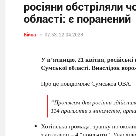
росіяни обстріляли ч
області: є поранений
Війна
07:53, 22.04.2023
У п’ятницю, 21 квітня, російські
Сумської області. Внаслідок воро
Про це повідомляє Сумськоа ОВА.
“Протягом дня росіяни здійснил
114 прильотів з мінометів, арти
Хотінська громада: зранку по околи
з артилерії – 4 “прильоти”. Унаслід