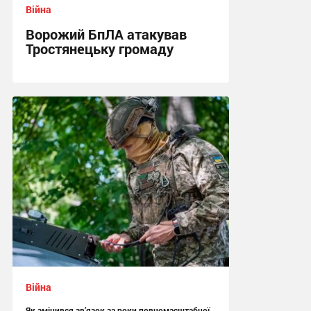
Війна
Ворожий БпЛА атакував
Тростянецьку громаду
11:26 сьогодні
Війна
Як змінився зв’язок за роки повномасштабної