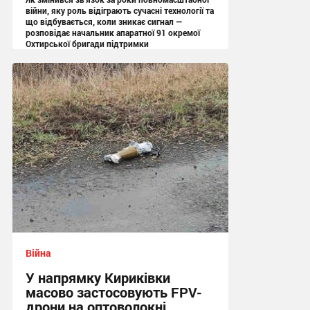
війни, яку роль відіграють сучасні технології та
що відбувається, коли зникає сигнал —
розповідає начальник апаратної 91 окремої
Охтирської бригади підтримки
13:05 вчора
Війна
У напрямку Кириківки
масово застосовують FPV-
дрони на оптоволокні