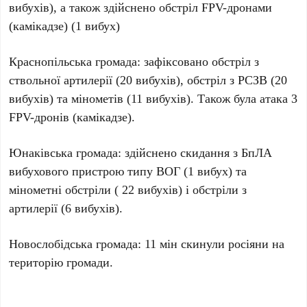
вибухів), а також здійснено обстріл FPV-дронами
(камікадзе) (1 вибух)
Краснопільська громада: зафіксовано обстріл з
ствольної артилерії (20 вибухів), обстріл з РСЗВ (20
вибухів) та мінометів (11 вибухів). Також була атака 3
FPV-дронів (камікадзе).
Юнаківська громада: здійснено скидання з БпЛА
вибухового пристрою типу ВОГ (1 вибух) та
мінометні обстріли ( 22 вибухів) і обстріли з
артилерії (6 вибухів).
Новослобідська громада: 11 мін скинули росіяни на
територію громади.