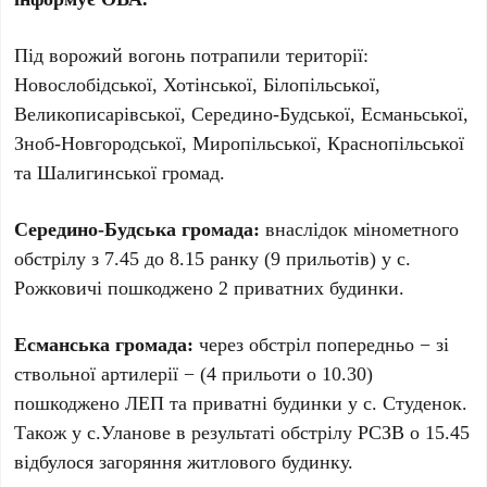
Під ворожий вогонь потрапили території:
Новослобідської, Хотінської, Білопільської,
Великописарівської, Середино-Будської, Есманьської,
Зноб-Новгородської, Миропільської, Краснопільської
та Шалигинської громад.
Середино-Будська громада:
внаслідок мінометного
обстрілу з 7.45 до 8.15 ранку (9 прильотів) у с.
Рожковичі пошкоджено 2 приватних будинки.
Есманська громада:
через обстріл попередньо − зі
ствольної артилерії − (4 прильоти о 10.30)
пошкоджено ЛЕП та приватні будинки у с. Студенок.
Також у с.Уланове в результаті обстрілу РСЗВ о 15.45
відбулося загоряння житлового будинку.