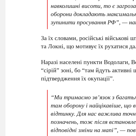
навколишні висоти, то є загроз
оборони докладають максимальни
зупинити просування РФ”, — нап
За їх словами, російські військові 
та Локні, що мотивує їх рухатися да
Наразі населені пункти Водолаги, 
“сірій” зоні, бо “там йдуть активні 
підтвердження їх окупації”.
“Ми тримаємо зв’язок з багатьм
там оборону і найцікавіше, що 
відтинку. Для нас важлива точн
позначень, тож після встановле
відповідні зміни на мапі”, — по