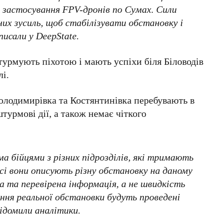
а застосування FPV-дронів по Сумах. Сили
х зусиль, щоб стабілізувати обстановку і
исали у DeepState.
штурмують піхотою і мають успіхи біля Біловодів
лі.
Володимирівка та Костянтинівка перебувають в
штурмові дії, а також немає чіткого
а бійцями з різних підрозділів, які тримають
всі вони описують різну обстановку на даному
а та перевірена інформація, а не швидкість
ння реальної обстановки будуть проведені
відомили аналітики.