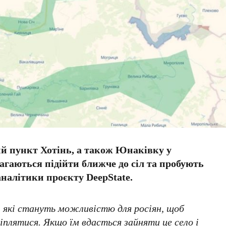
й пункт Хотінь, а також Юнаківку у
гаються підійти ближче до сіл та пробують
налітики проєкту DeepState.
 які стануть можливістю для росіян, щоб
іплятися. Якщо їм вдасться зайняти це село і