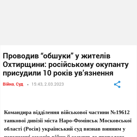
Проводив “обшуки” у жителів
Охтирщини: російському окупанту
присудили 10 років ув’язнення
Війна
,
Суд
15:43, 2.03.2023
Командира відділення військової частини №19612
танкової дивізії міста Наро-Фомінськ Московської
області (Росія) український суд визнав винним у
порушенні законів війни й засудив до тривалого