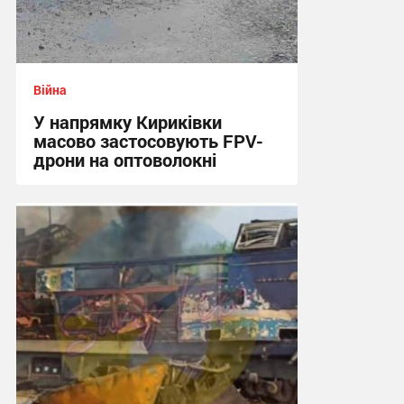
Війна
У напрямку Кириківки
масово застосовують FPV-
дрони на оптоволокні
12:59 вчора