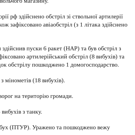
вольчого магазину.
рії рф здійснено обстріл зі ствольної артилерії
кож зафіксовано авіаобстріл (з 1 літака здійснено
здійснив пуски 6 ракет (НАР) та був обстріл з
афіксовано артилерійський обстріл (8 вибухів) та
ідок обстрілу пошкоджено 1 домогосподарство.
з мінометів (18 вибухів).
ворог на територію громади.
 вибухів з танку.
ибух (ПТУР). Уражено та пошкоджено вежу