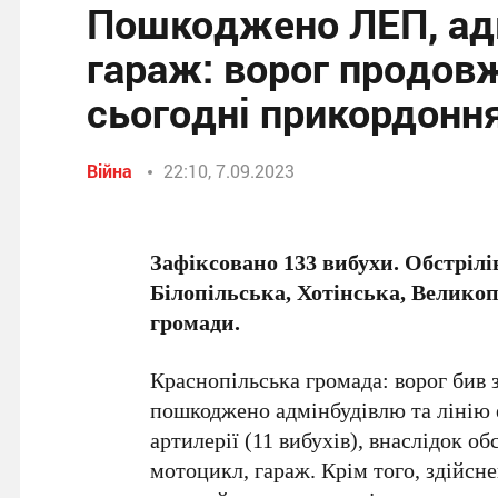
Пошкоджено ЛЕП, адм
гараж: ворог продов
сьогодні прикордон
Війна
22:10, 7.09.2023
Зафіксовано 133 вибухи. Обстріл
Білопільська, Хотінська, Велик
громади.
Краснопільська громада: ворог бив з
пошкоджено адмінбудівлю та лінію е
артилерії (11 вибухів), внаслідок 
мотоцикл, гараж. Крім того, здійсн