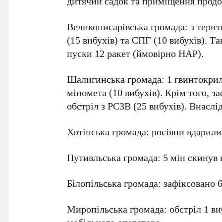
дитячий садок та приміщення продо
Великописарівська громада: з терито
(15 вибухів) та СПГ (10 вибухів). Та
пуски 12 ракет (ймовірно НАР).
Шалигинська громада: 1 гвинтокрил 
міномета (10 вибухів). Крім того, з
обстріл з РСЗВ (25 вибухів). Внасл
Хотінська громада: росіяни вдарили 
Путивльська громада: 5 мін скинув 
Білопільська громада: зафіксовано 6
Миропільська громада: обстріл 1 в