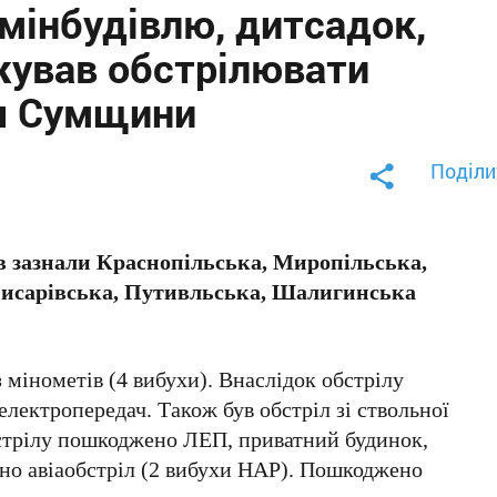
інбудівлю, дитсадок,
жував обстрілювати
ня Сумщини
Поділи
ів зазнали Краснопільська, Миропільська,
описарівська, Путивльська, Шалигинська
 мінометів (4 вибухи). Внаслідок обстрілу
лектропередач. Також був обстріл зі ствольної
обстрілу пошкоджено ЛЕП, приватний будинок,
ено авіаобстріл (2 вибухи НАР). Пошкоджено