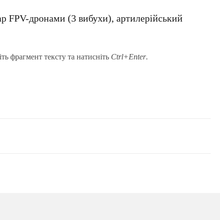
ар FPV-дронами (3 вибухи), артилерійський
іть фрагмент тексту та натисніть
Ctrl+Enter
.