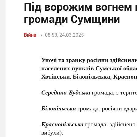
Під ворожим вогнем в
громади Сумщини
Війна
08:53, 24.03.2025
Уночі та зранку росіяни здійснил
населених пунктів Сумської облас
Хотінська, Білопільська, Красно
Середино-Будська
громада; з терито
Білопільська
громада: росіяни вдари
Краснопільська
громада: здійснено 
вибухи).