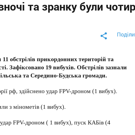
ночі та зранку були чоти
Поділи
и 11 обстрілів прикордонних територій та
ті. Зафіксовано 19 вибухів. Обстрілів зазнали
пільська та Середино-Будська громади.
рії рф, здійснено удар FPV-дроном (1 вибух).
ли з мінометів (1 вибух).
удар FPV-дроном ( 1 вибух), пуск КАБів (4