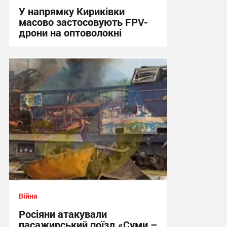
У напрямку Кириківки
масово застосовують FPV-
дрони на оптоволокні
12:59 вчора
Війна
Росіяни атакували
пасажирський поїзд «Суми –