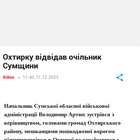
Охтирку відвідав очільник
Сумщини
Війна
11:40, 11.12.2023
Начальник Сумської обласної військової
адміністрації Володимир Артюх зустрівся з
керівництвом, головами громад Охтирського
району, мешканцями пошкодженої ворогом
п’ятиповерхівки в Охтирці та ознайомився з