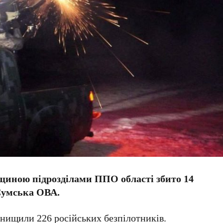
умщиною підрозділами ППО області збито 14
Сумська ОВА.
знищили 226 російських безпілотників.