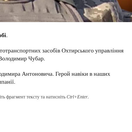
обі
.
втотранспортних засобів Охтирського управління
 Володимир Чубар.
одимира Антоновича. Герой навіки в наших
панії.
іть фрагмент тексту та натисніть
Ctrl+Enter
.