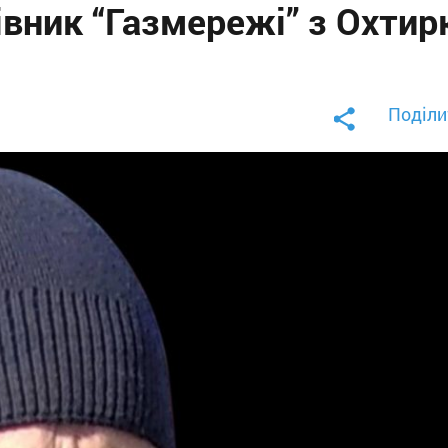
цівник “Газмережі” з Охтир
Поділи