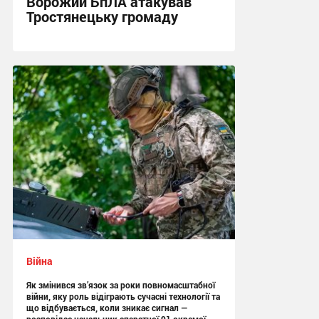
Ворожий БпЛА атакував
Тростянецьку громаду
11:26 вчора
Війна
Як змінився зв’язок за роки повномасштабної
війни, яку роль відіграють сучасні технології та
що відбувається, коли зникає сигнал —
розповідає начальник апаратної 91 окремої