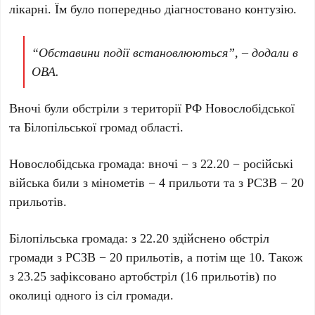
лікарні. Їм було попередньо діагностовано контузію.
“Обставини події встановлюються”, – додали в
ОВА.
Вночі були обстріли з території РФ Новослобідської
та Білопільської громад області.
Новослобідська громада: вночі − з 22.20 − російські
війська били з мінометів − 4 прильоти та з РСЗВ − 20
прильотів.
Білопільська громада: з 22.20 здійснено обстріл
громади з РСЗВ − 20 прильотів, а потім ще 10. Також
з 23.25 зафіксовано артобстріл (16 прильотів) по
околиці одного із сіл громади.