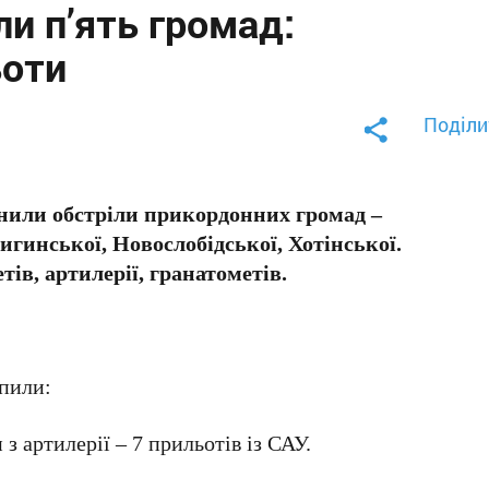
и п’ять громад:
ьоти
Поділи
снили обстріли прикордонних громад –
гинської, Новослобідської, Хотінської.
ів, артилерії, гранатометів.
апили:
з артилерії – 7 прильотів із САУ.