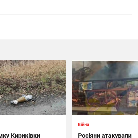
Війна
мку Кириківки
Росіяни атакували