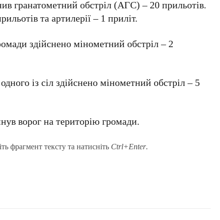
нив гранатометний обстріл (АГС) – 20 прильотів.
рильотів та артилерії – 1 приліт.
громади здійснено мінометний обстріл – 2
одного із сіл здійснено мінометний обстріл – 5
инув ворог на територію громади.
іть фрагмент тексту та натисніть
Ctrl+Enter
.