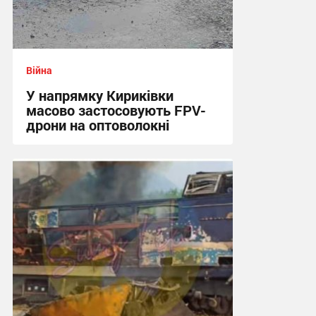
Війна
У напрямку Кириківки
масово застосовують FPV-
дрони на оптоволокні
12:59 вчора