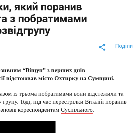
ки, який поранив
та з побратимами
звідгрупу
Поділи
озивним “Віщун” з перших днів
сії відстоював місто Охтирку на Сумщині.
разом із трьома побратимами вони відстежили та
групу. Тоді, під час перестрілки Віталій поранив
розповів кореспондентам
Суспільного
.