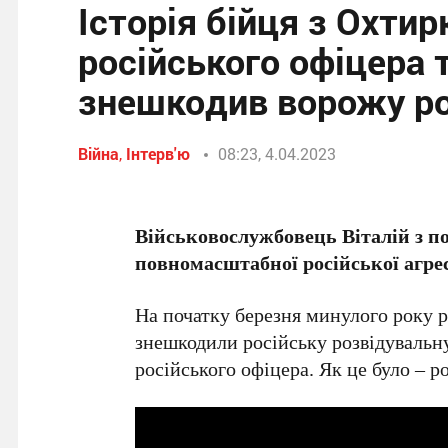
Історія бійця з Охтир
російського офіцера 
знешкодив ворожу ро
Війна
,
Інтерв'ю
08:23, 4.04.2023
Військовослужбовець Віталій з п
повномасштабної російської агре
На початку березня минулого року 
знешкодили російську розвідувальну 
російського офіцера. Як це було – 