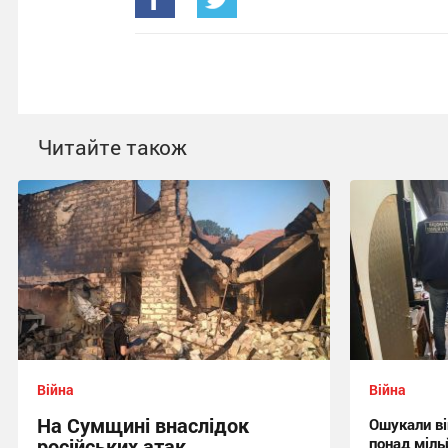
Читайте також
Війна
Війна
На Сумщині внаслідок
Ошукали ві
російських атак
понад міль