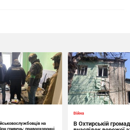
Війна
В Охтирській громад
йськовослужбовців на
йон гривень: правоохоронці
внаслідок ворожої а