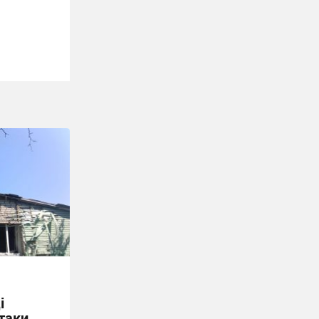
і
таки