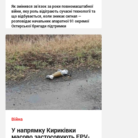
Як змінився зв’язок за роки повномасштабної
війни, яку роль відіграють сучасні технології та
що відбувається, коли зникає сигнал —
розповідає начальник апаратної 91 окремої
Охтирської бригади підтримки
13:05 вчора
Війна
У напрямку Кириківки
масово застосовують FPV-