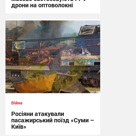
дрони на оптоволокні
12:59 вчора
Війна
Росіяни атакували
пасажирський поїзд «Суми –
Київ»