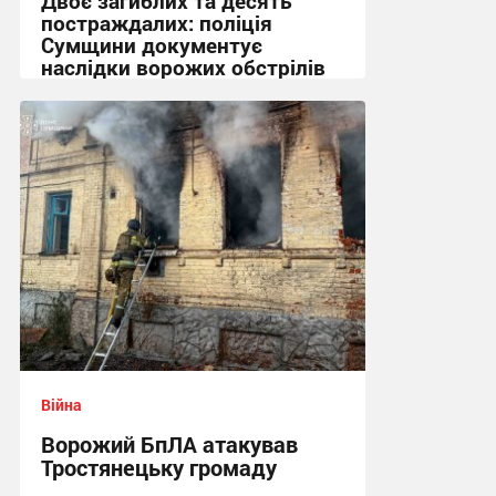
Двоє загиблих та десять
постраждалих: поліція
Сумщини документує
наслідки ворожих обстрілів
11:28 сьогодні
Війна
Ворожий БпЛА атакував
Тростянецьку громаду