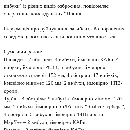
вибухи) із різних видів озброєння, повідомляє
оперативне командування “Північ”.
Інформація про руйнування, загиблих або поранених
серед місцевого населення постійно уточнюється.
Сумський район:
Проходи – 2 обстріли: 4 вибухи, ймовірно КАБи; 4
вибухи, ймовірно РСЗВ; 5 вибухів, ймовірно
ствольна артилерія 152 мм; 4 обстріли: 17 вибухів,
ймовірно міномет 120 мм; 2 вибухи, ймовірно ФПВ-
дрони.
Тур’я – 3 обстріли: 9 вибухів, ймовірно міномет 120
мм; 2 вибухи, ймовірно БпЛА типу “Shahed/Гербера”;
4 обстріли: 5 вибухів, ймовірно ФПВ-дрони.
Мар’їне – 2 вибухи, ймовірно КАБи.
Високе – 2 вибухи, ймовірно КАБи.