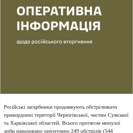
Російські загарбники продовжують обстрілювати
прикордонні території Чернігівської, частин Сумської
та Харківської областей. Всього протягом минулої
доби нараховано орієнтовно 249 обстрілів (544